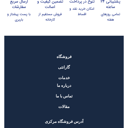
پشتیبانی 24
تنوع در پرداخت
تضمین کیفیت و
ارسال سریع
ساعته
اصالت
سفارشات
امکان خرید نقد و
تمامی روزهای
اقساط
فروش مستقیم از
با پست پیشتاز و
هفته
کارخانه
باربری
فروشگاه
گارانتی
خدمات
درباره ما
تماس با ما
مقالات
آدرس فروشگاه مرکزی