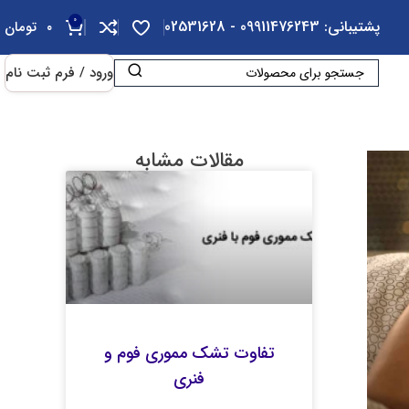
0
پشتیبانی: 09911476243 - 02531628
۰
تومان
ورود / فرم ثبت نام
مقالات مشابه
تفاوت تشک مموری فوم و
فنری