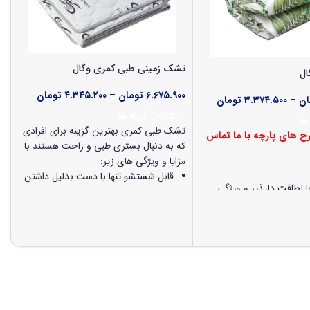
تشک زمینی طبی کمری وگال
ال
تشک 
۶.۶۷۵.۹۰۰
تومان
–
۴.۳۴۵.۲۰۰
تومان
ان
–
۳.۳۷۴.۵۰۰
تومان
۰
انتخاب گزینه ها
ها
تشک طبی کمری بهترین گزینه برای افرادی
رح های پارچه با ما تماس
که به دنبال بستری طبی و راحت هستند با
مزایا و ویژگی های زیر:
ط
قابل شستشو تنها با دست بدلیل داشتن
ا
با لطافت دلپذیر و ویژگی
فوم طبی
 (پوستی، چشمی و
لایه طبی فوم آسایش ضد رطوبت و
مقاوم در برابر فشارهای خارجی
شو با دست و ماشین لباس
لایه پلی استر هالو سوپر سیلیکونی با
فظ بهداشت و افزایش
لطافت دلپذیر و خواص آنتی باکتریال و
شک
ضد حساسیت
الو سوپر سیلیکونی با
رویه گردبافت نرم و لطیف با عصاره
 بالا و لطافتی فوق‌العاده،