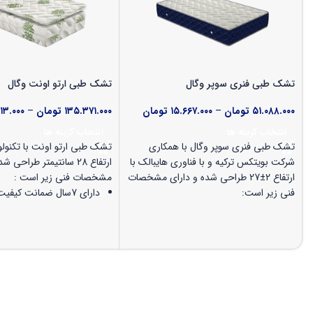
تشک طبی فنری سوپر وگال
تشک طبی ارتو اونت وگال
۵۱.۰۸۸.۰۰۰
تومان
–
۱۵.۶۶۷.۰۰۰
تومان
۱۳۵.۳۷۱.۰۰۰
تومان
–
۱۳.۰۰۰
انتخاب گزینه ها
انتخاب گزینه ها
تشک طبی فنری سوپر وگال با همکاری
تشک طبی ارتو اونت با تکنولوژ
شرکت بویتکس ترکیه و با فناوری هایبالک با
ارتفاع 28 سانتیمتر طراحی 
ارتفاع 2±27 طراحی شده و دارای مشخصات
مشخصات فنی زیر است :
فنی زیر است:
دارای 7سال ضمانت کیفیت کالا
دارای5 سال ضمانت کیفیت کالا
مناسب برای افراد تا وزن 110کیلوگرم
مناسب برای افراد تا وزن 120 کیلوگرم
اسفنج یورولو
نرمی متوسط (50⇓)
ویژگی گردش هوای عالی در
بدن(بدنه تشک)
فنر میکرو بونل بسیار محکم جهت
تقسیم وزن بی نقص و کاهش فشار به
لایه الیافی هالو سوپر سیلی
بدن
باکتریال، انتی آلرژی، انعط