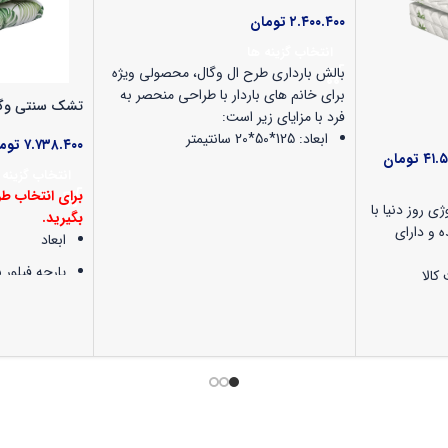
۲.۴۰۰.۴۰۰
تومان
انتخاب گزینه ها
بالش بارداری طرح ال وگال، محصولی ویژه
برای خانم های باردار با طراحی منحصر به
تشک سنتی وگ
فرد با مزایای زیر است:
ابعاد: 125*50*20 سانتیمتر
۷.۷۳۸.۴۰۰
توم
۴۱.۵
تومان
مخمل مقاوم در برابر سایش و پرز دهی
انتخاب گزینه 
برای انتخاب ط
قابل شست وشو با دست و ماشین لباس
ی روز دنیا با
بگیرید.
شویی
شده و دارای
ابعاد
کاهش فشار های شکم درنتیجه کاهنده
پارچه فیلور 
درد های شکم و پهلو
ضد حساسیت
رویه پارچه ای مخمل، ضد حساسیت،
تنفسی)
خاصیت ضدباکتری برای جلوگیری از
کسHR با تراکم استاندارد و
قابلیت شست
رشد و تکثیر باکتری ها و میکروب ها
 زیر
شویی جهت ح
محتوی الیافی هالو سوپر سیلیکونی انتی
عمر مفید ت
الرژی، آنتی باکتریال، انعطاف پذیری بالا
کونی آنتی
لایه الیافی ه
و لطافتی دلپذیر مناسب افراد حساس
اف پذیری بالا
انعطاف‌پذیری